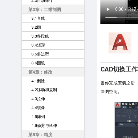
2.3自动保存
第3章：二维制图
3.1直线
3.2圆
3.3多段线
3.4矩形
3.5多边型
3.6圆弧
CAD切换工
第4章：修改
4.1删除
当你完成安装之后，
4.2移动和复制
绘图空间。
4.3拉伸
4.4镜像
4.5阵列
4.6修剪与延伸
第5章：精度