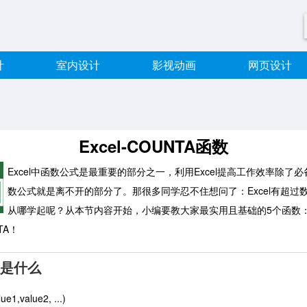
计
室内设计
影视动画
网页设计
Excel-COUNTA函数
Excel中函数公式是最重要的部分之一，利用Excel提高工作效率除了
数公式就是离不开的部分了。那很多同学忍不住想问了：Excel有超过
从哪学起呢？从本节内容开始，小编要教大家最实用且基础的5个函数：S
TA！
数是什么
e1,value2, ...)