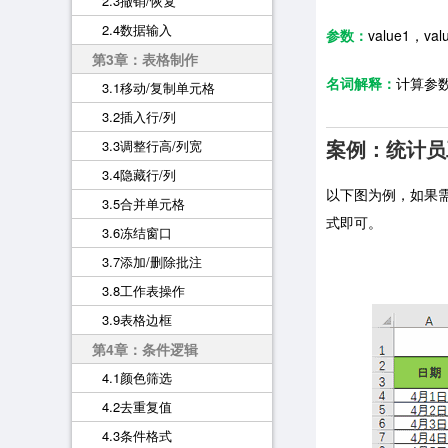
2.3撤销/恢复
2.4数据输入
参数：
value1，
第3章：表格制作
名词解释：
计算参
3.1移动/复制单元格
3.2插入行/列
案例：统计员
3.3调整行高/列宽
3.4隐藏行/列
以下图为例，如果需要
3.5合并单元格
式即可。
3.6冻结窗口
3.7添加/删除批注
3.8工作表操作
3.9表格边框
第4章：条件逻辑
4.1颜色筛选
4.2去重复值
4.3条件格式